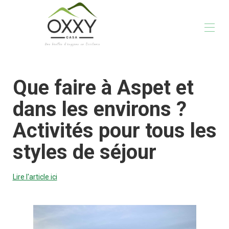
Home
Que faire à Aspet et
The House
Activities
dans les environs ?
Gallery
Rates
Activités pour tous les
Practical information
Your hosts
styles de séjour
Blog
Lire l'article ici