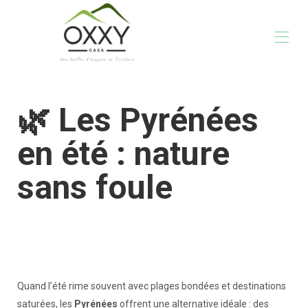
Accueil
🌿 Les Pyrénées
La Casa
Activités
Galerie
en été : nature
Tarifs
Infos pratiques
sans foule
Vos hôtes
Blog
Quand l’été rime souvent avec plages bondées et destinations
saturées, les
Pyrénées
offrent une alternative idéale : des