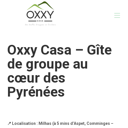
Accueil
Oxxy Casa – Gîte
La Casa
Activités
Galerie
de groupe au
Tarifs
Infos pratiques
cœur des
Vos hôtes
Blog
Pyrénées
📍
Localisation
: Milhas (à 5 mins d’Aspet, Comminges –