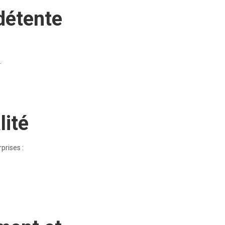
 détente
.
lité
prises :