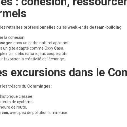
ues : cohésion, ressource
rmels
 les
retraites professionnelles
ou les
week-ends de team-building
.
r la cohésion.
ssages
dans un cadre naturel apaisant.
s un gîte adapté comme Oxxy Casa.
ein air, défis nature, jeux coopératifs.
r favoriser la créativité et l’échange.
des excursions dans le C
r les trésors du
Comminges
:
é historique classée.
teurs de cyclisme.
heure de route.
énéen
, avec peu de pollution lumineuse.