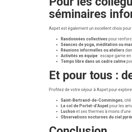
Pour les collèg
séminaires info
Aspet est également un excellent choix pour
Randonnées collectives
pour renforce
Séances de yoga, méditation ou ma
Réunions informelles ou ateliers
dan
Activités en équipe
: escape game en pl
Temps libre dans un cadre calme
pou
Et pour tous : 
Profitez de votre séjour à Aspet pour explore
Saint-Bertrand-de-Comminges
, cit
Le col de Portet-d’Aspet
pour les ama
Luchon
et ses thermes à moins d’une 
Observations nocturnes du ciel pyr
Conclusion