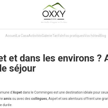
Accueil
La Casa
Activités
Galerie
Tarifs
Infos pratiques
Vos hôtes
Blog
t et dans les environs ? 
de séjour
ommune d'
Aspet
dans le Comminges est une destination idéale pour ceux q
tre
amis
ou avec des
collègues
, Aspet et ses alentours offrent une gran
ue durée.