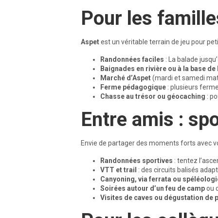
Pour les famille
Aspet
est un véritable terrain de jeu pour pet
Randonnées faciles
: La balade jusqu’
Baignades en rivière ou à la base de
Marché d’Aspet
(mardi et samedi matin
Ferme pédagogique
: plusieurs ferme
Chasse au trésor ou géocaching
: po
Entre amis : spo
Envie de partager des moments forts avec vo
Randonnées sportives
: tentez l’asc
VTT et trail
: des circuits balisés adap
Canyoning, via ferrata ou spéléologi
Soirées autour d’un feu de camp
ou 
Visites de caves ou dégustation de p